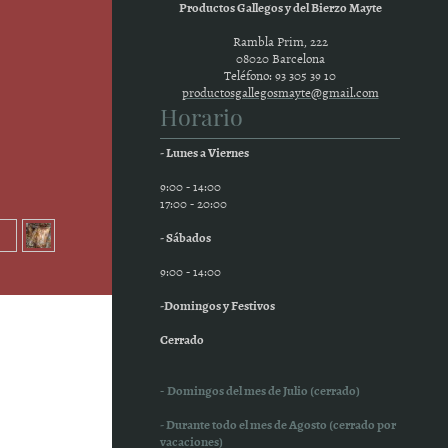
Productos Gallegos y del Bierzo Mayte
Rambla Prim, 222
08020 Barcelona
Teléfono: 93 305 39 10
productosgallegosmayte@gmail.com
Horario
- Lunes a Viernes
9:00 - 14:00
17:00 - 20:00
- Sábados
9:00 - 14:00
-Domingos y Festivos
Cerrado
-
Domingos del mes de Julio (cerrado)
- Durante todo el mes de Agosto (cerrado por
vacaciones)