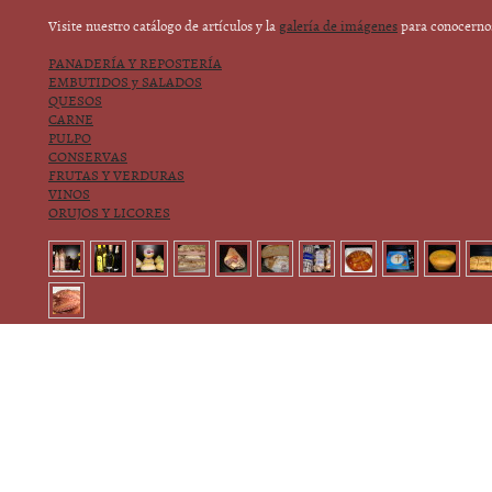
Visite nuestro catálogo de artículos y la
galería de imágenes
para conocerno
PANADERÍA Y REPOSTERÍA
EMBUTIDOS y SALADOS
QUESOS
CARNE
PULPO
CONSERVAS
FRUTAS Y VERDURAS
VINOS
ORUJOS Y LICORES