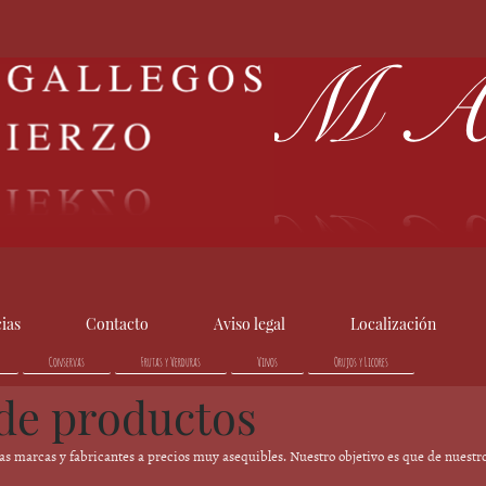
cias
Contacto
Aviso legal
Localización
Conservas
Frutas y Verduras
Vinos
Orujos y Licores
de productos
as marcas y fabricantes a precios muy asequibles. Nuestro objetivo es que de nuestr