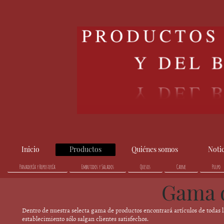
Inicio
Productos
Quiénes somos
Noti
Panadería y Repostería
Embutidos y Salados
Quesos
Carne
Pulpo
Gama 
Dentro de nuestra selecta gama de productos encontrará artículos de todas l
establecimiento sólo salgan clientes satisfechos.